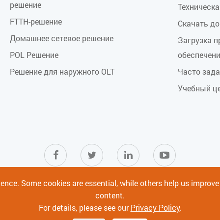
решение
Техническ
FTTH-решение
Скачать д
Домашнее сетевое решение
Загрузка 
POL Решение
обеспечен
Решение для наружного OLT
Часто зад
Учебный ц
ience. Some cookies are essential, while others help us improv
content.
For details, please see our
Privacy Policy
.
ка конфиденциальности
|
Кибербезопасность
Ltd.
Все права защищены.