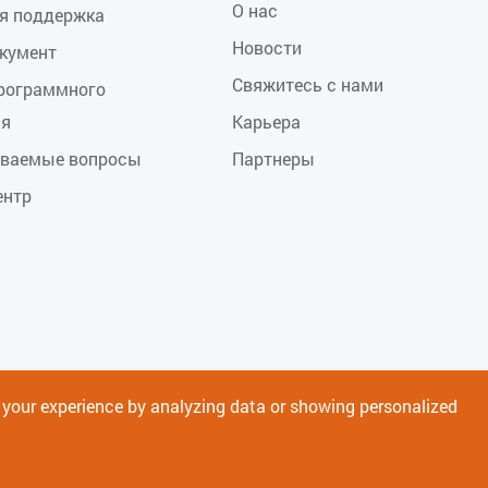
О нас
ая поддержка
Новости
окумент
Свяжитесь с нами
программного
ия
Карьера
аваемые вопросы
Партнеры
ентр
e your experience by analyzing data or showing personalized