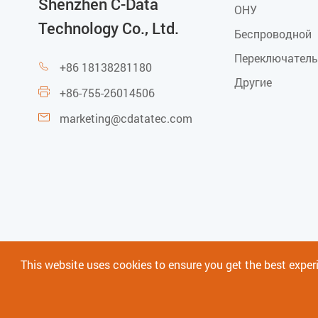
Shenzhen C-Data
ОНУ
Technology Co., Ltd.
Беспроводной
Переключатель
+86 18138281180

Другие
+86-755-26014506

marketing@cdatatec.com

This website uses cookies to ensure you get the best exper
Карта сайта
|
Условия использования
|
Полити
Авторское право ©
Shenzhen C-Data Technology Co., 