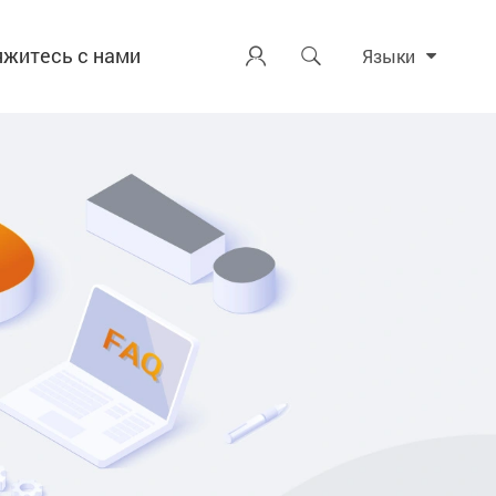
яжитесь с нами


Языки