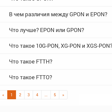
В чем различия между GPON и EPON?
Что лучше? EPON или GPON?
Что такое 10G-PON, XG-PON и XGS-PON
Что такое FTTH?
Что такое FTTO?
«
1
2
3
4
...
5
»