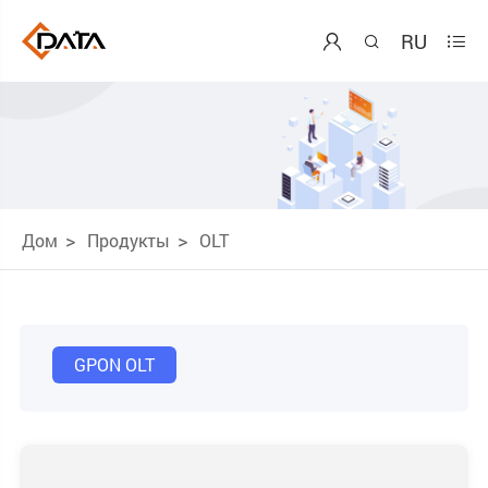
RU



Дом
Продукты
OLT
GPON OLT