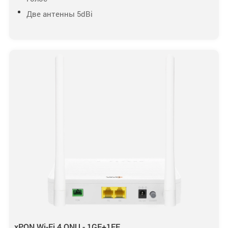
Две антенны 5dBi
xPON Wi-Fi 4 ONU - 1GE+1FE