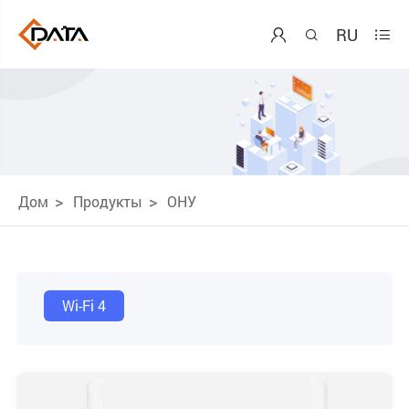
RU



Дом
Продукты
ОНУ
Wi-Fi 4