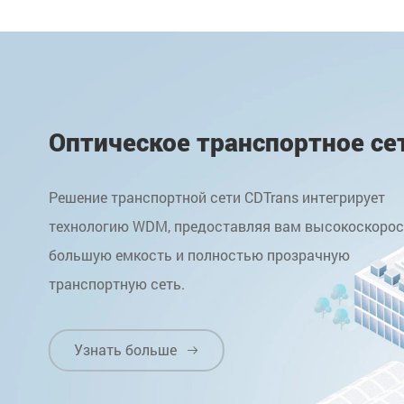
Оптическое транспортное се
Решение транспортной сети CDTrans интегрирует
технологию WDM, предоставляя вам высокоскорос
большую емкость и полностью прозрачную
транспортную сеть.
Узнать больше
Узнать больше
Узнать больше
Узнать больше
Узнать больше




