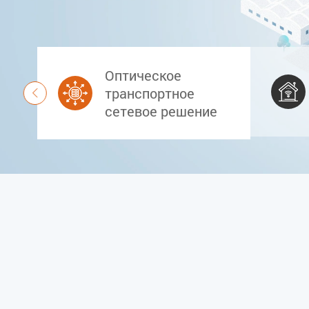
Узнать больше
Узнать больше


Оптическое
транспортное

сетевое решение