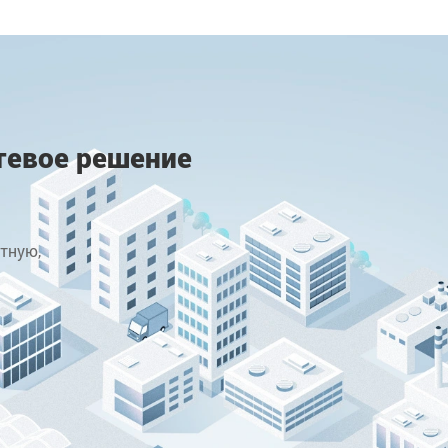
тевое решение
тную,