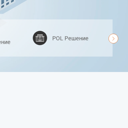
POL Решение

ение