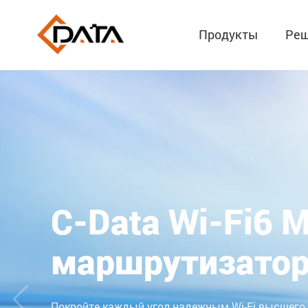
Продукты
Реш
Мини GPON OLT
Встроенный Wi-Fi и светодиод индикации состо
