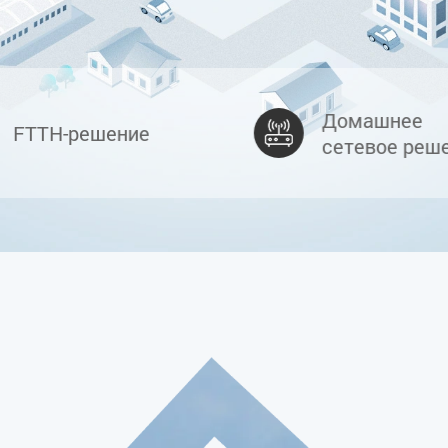
Домашнее
FTTH-решение
сетевое реш
C-DATA