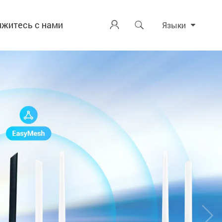
яжитесь с нами


Языки
