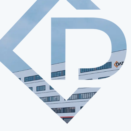
Воспроизвести видео

10 +
700 +
ерние компании
Сотрудники