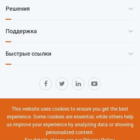
Решения

Поддержка

Быстрые ссылки

Карта сайта
|
Условия использования
|
This website uses cookies to ensure you get the best
Политика конфиденциальности
|
experience. Some cookies are essential, while others help
Кибербезопасность
us improve your experience by analyzing data or showing
personalized content.
Авторское право ©
Shenzhen C-Data Technology Co., Ltd.
Все права
For details, please see our
Privacy Policy
.