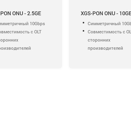
PON ONU - 2.5GE
XGS-PON ONU - 10G
имметричный 10Gbps
Симметричный 10G
овместимость с OLT
Совместимость с O
торонних
сторонних
роизводителей
производителей