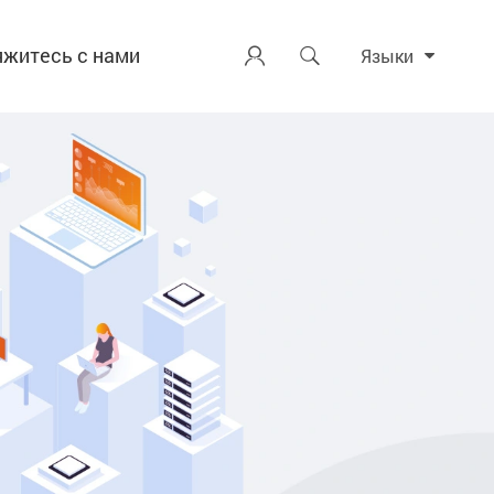
яжитесь с нами


Языки