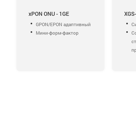
xPON ONU - 1GE
XGS-
GPON/EPON адаптивный
С
Мини-форм-фактор
С
с
п