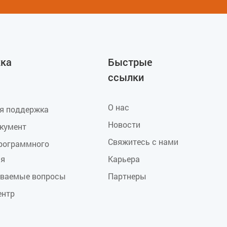
ка
Быстрые
ссылки
О нас
ая поддержка
Новости
окумент
Свяжитесь с нами
программного
ия
Карьера
аваемые вопросы
Партнеры
ентр