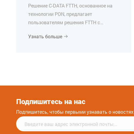
Решение C-DATA FTTH, основанное на
технологии PON, предлагает
пользователям решения FTTH с
высокой пропускной способностью,
Узнать больше

высокой стабильностью и удобством
обслуживания.
Подпишитесь на нас
Подпишитесь, чтобы первыми узнавать о новостях 