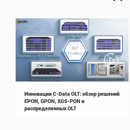

Инновации C-Data OLT: обзор решений
EPON, GPON, XGS-PON и
распределенных OLT