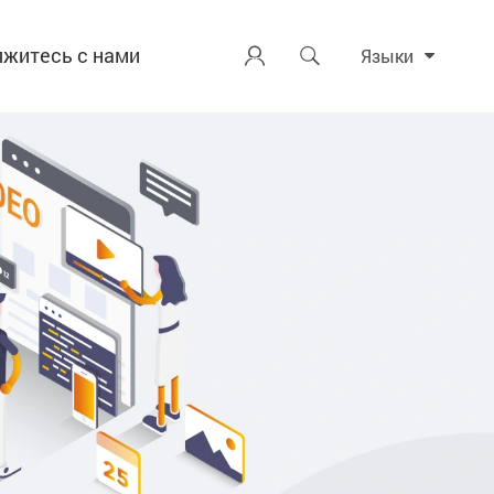
яжитесь с нами


Языки