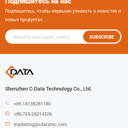
Подпишитесь на нас
Подпишитесь, чтобы первыми узнавать о новостях и
новых продуктах.
SUBSCRIBE
Shenzhen C-Data Technology Co., Ltd.
+86 18138281180

+86-755-26014506

marketing@cdatatec.com
