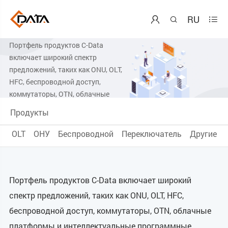
Центр продукции
RU



Портфель продуктов C-Data
включает широкий спектр
предложений, таких как ONU, OLT,
HFC, беспроводной доступ,
коммутаторы, OTN, облачные
платформы и интеллектуальные
Продукты
программные системы.
OLT
ОНУ
Беспроводной
Переключатель
Другие
Портфель продуктов C-Data включает широкий
спектр предложений, таких как ONU, OLT, HFC,
беспроводной доступ, коммутаторы, OTN, облачные
платформы и интеллектуальные программные