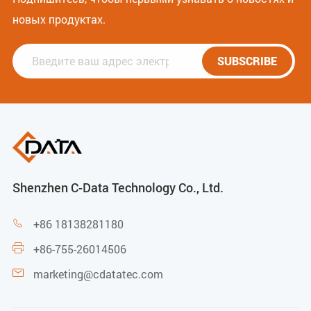
новых продуктах.
SUBSCRIBE
Shenzhen C-Data Technology Co., Ltd.
+86 18138281180

+86-755-26014506

marketing@cdatatec.com
