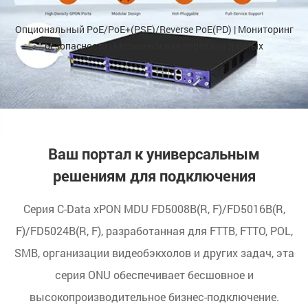
Опциональный PoE/PoE+(PSE)/Reverse PoE(PD) | Мониторинг
безопасности | Молниеносная передача данных
Ваш портал к универсальным
решениям для подключения
Серия C-Data xPON MDU FD5008B(R, F)/FD5016B(R,
F)/FD5024B(R, F), разработанная для FTTB, FTTO, POL,
SMB, организации видеобэкхолов и других задач, эта
серия ONU обеспечивает бесшовное и
высокопроизводительное бизнес-подключение.