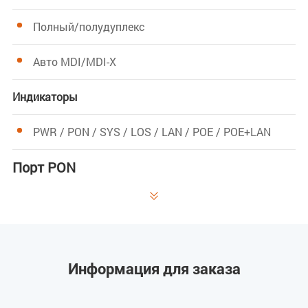
Полный/полудуплекс
Авто MDI/MDI-X
Индикаторы
PWR / PON / SYS / LOS / LAN / POE / POE+LAN
Порт PON

PON
EPON: 1000BASE-PX20+ симметричный
GPON: Класс B+/Класс C+
Информация для заказа
PON