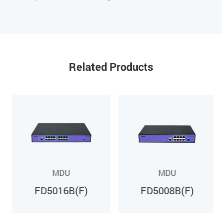
Выходная мощность PoE
240 Вт (FD5016BF)
360 Вт (FD5024BF)
Related Products
120 Вт (FD5008BF)
Максимальная выходная мощность на порт
30W
Максимальное энергопотребление устройства
MDU
MDU
FD5008B: 20 Вт
FD5016B(F)
FD5008B(F)
FD5008BF: 155 Вт
FD5016B: 30 Вт