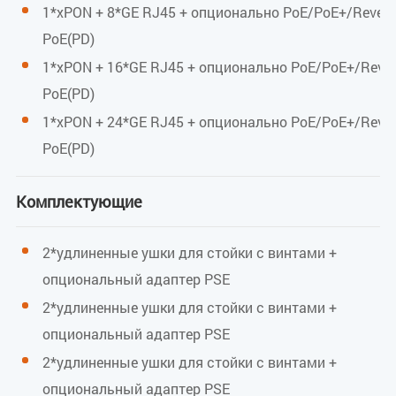
1*xPON + 8*GE RJ45 + опционально PoE/PoE+/Revers
EPON: -3 дБм
PoE(PD)
1*xPON + 16*GE RJ45 + опционально PoE/PoE+/Rever
GPON: -8 дБм
PoE(PD)
Мощность передачи
1*xPON + 24*GE RJ45 + опционально PoE/PoE+/Rever
PoE(PD)
EPON: 0~4 дБм
GPON: 0,5~5 дБм
Комплектующие
Электропитание
2*удлиненные ушки для стойки с винтами +
опциональный адаптер PSE
Поддержка PoE/PoE+ (PSE)
2*удлиненные ушки для стойки с винтами +
Выходное напряжение PSE
опциональный адаптер PSE
2*удлиненные ушки для стойки с винтами +
48 В постоянного тока
опциональный адаптер PSE