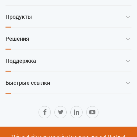
Продукты

Решения

Поддержка

Быстрые ссылки

Карта сайта
|
Условия использования
|
This website uses cookies to ensure you get the best