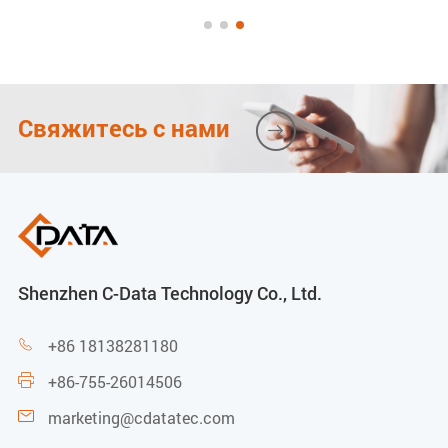
FD5016BF: 285 Вт
FD5024B: 30 Вт
FD5024BF: 430 Вт
Свяжитесь с нами

Условия эксплуатации
Рабочая температура
от -10 до 50 °C
Shenzhen C-Data Technology Co., Ltd.
Относительная влажность
+86 18138281180

10% ~ 90% (без конденсации)
+86-755-26014506

marketing@cdatatec.com
