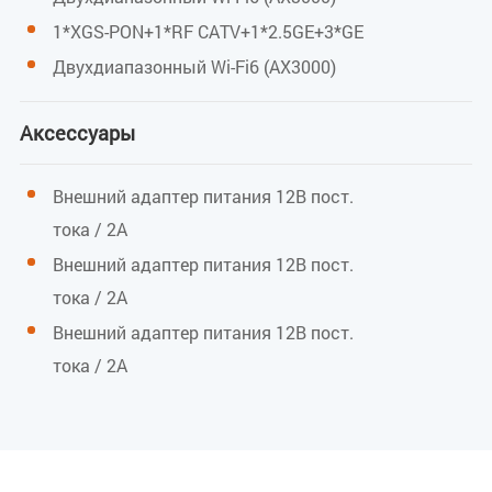
ГГц)
1*XGS-PON+1*RF CATV+1*2.5GE+3*GE
Двухдиапазонный Wi-Fi6 (AX3000)
2,4 ГГц: полоса 40 МГц, максимальная скорость 574
Мбит/с
Аксессуары
5 ГГц: полоса 160 МГц, максимальная скорость 2402
Мбит/с
Внешний адаптер питания 12В пост.
Общая беспроводная скорость 3000 Мбит/с
тока / 2А
ЭИИМ 2,4 ГГц: 22 дБм / ЭИИМ 5 ГГц: 21 дБм
Внешний адаптер питания 12В пост.
тока / 2А
Внешний адаптер питания 12В пост.
Окружающая среда
тока / 2А
Рабочая температура
От 0 до 40 °C