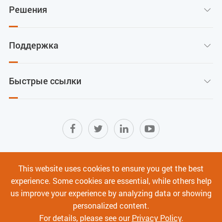
Решения

Поддержка

Быстрые ссылки

Карта сайта
|
Условия использования
|
This website uses cookies to ensure you get the best
Политика конфиденциальности
|
experience. Some cookies are essential, while others help
Кибербезопасность
us improve your experience by analyzing data or showing
personalized content.
Авторское право ©
Shenzhen C-Data Technology Co., Ltd.
Все права
For details, please see our
Privacy Policy
.