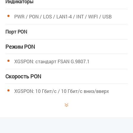
Индикаторы
PWR / PON / LOS / LAN1-4 / INT / WIFI / USB
Порт PON
Режим PON
XGSPON: стандарт FSAN G.9807.1
Скорость PON
XGSPON: 10 Гбит/с / 10 Гбит/с вниз/вверх
Длина волны

Передача: 1270 нм
Прием: 1577 нм