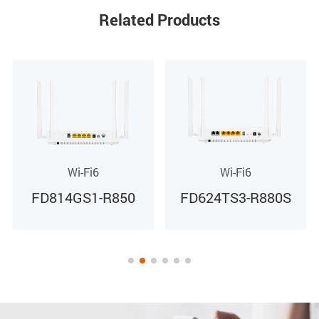
Related Products
Рабочая влажность
10% ~ 90% (без конденсации)
Питание
Внешний адаптер питания 12 В пост. тока / 2 А
Wi-Fi6
Wi-Fi6
Потребляемая мощность
FD624TS3-R880S
FD714GS3-R850
< 22,3 Вт