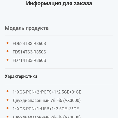
Информация для заказа
Чувствительность приема
XGSPON: -28 дБм
Модель продукта
Мощность насыщения
FD624TS3-R850S
FD514TS3-R850S
XGSPON: -9 дБм
FD714TS3-R850S
Средняя мощность передачи
Характеристики
XGSPON: +4 ~ +9 дБм
1*XGS-PON+2*POTS+1*2.5GE+3*GE
WIFI
Двухдиапазонный Wi-Fi6 (AX3000)
1*XGS-PON+1*USB+1*2.5GE+3*GE
IEEE 802.11b/g/n/ax (2,4 ГГц) IEEE 802.11a/n/ac/ax (5
Двухдиапазонный Wi-Fi6 (AX3000)