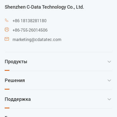
Температура хранения
Shenzhen C-Data Technology Co., Ltd.
-40 до 85 °C
+86 18138281180

+86-755-26014506

Рабочая влажность
marketing@cdatatec.com

10% до 90% (без конденсации)
Продукты

Решения

Поддержка
