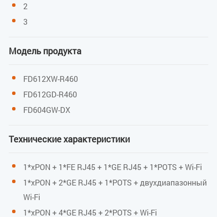
Пользовательский порт (LAN)
2
3
Разъём RJ-45
1*10/100 и 1*10/100/1000 Мбит/с адаптивный
Модель продукта
порт Ethernet
Полный/половинный дуплекс
FD612XW-R460
FD612GD-R460
Авто MDI/MDI-X
FD604GW-DX
Пользовательский порт (POTS)
Технические характеристики
Разъём RJ-11
1*POTS
1*xPON + 1*FE RJ45 + 1*GE RJ45 + 1*POTS + Wi-Fi
1*xPON + 2*GE RJ45 + 1*POTS + двухдиапазонный
Протокол SIP
Wi-Fi
TDMF
1*xPON + 4*GE RJ45 + 2*POTS + Wi-Fi