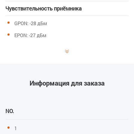
Чувствительность приёмника
GPON: -28 дБм
EPON: -27 дБм
Мощность насыщения

GPON: -8 дБм
EPON: -3 дБм
Информация для заказа
Мощность передачи
GPON: 0,5–5 дБм
NO.
EPON: 0–4 дБм
1