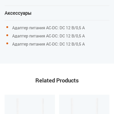
Кодирование/декодирование
G.711U/G.711A/G.729/G.722
Аксессуары
Параметры Wi-Fi
Адаптер питания AC-DC: DC 12 В/0,5 А
Адаптер питания AC-DC: DC 12 В/0,5 А
IEEE 802.11b/g/n (2,4 ГГц)
Адаптер питания AC-DC: DC 12 В/0,5 А
Макс. скорость: 300 Мбит/с (2,4 ГГц)
Макс. мощность передачи 2,4 ГГц: 17 дБм
Индикаторы
Related Products
PWR / PON / LOS / GE / FE / TEL / WIFI / INT / OPT
Питание
Внешний адаптер питания 12 В пост. тока / 1 А