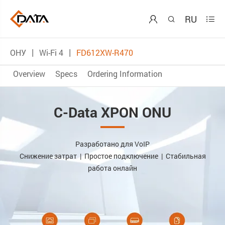
RU



ОНУ
Wi-Fi 4
FD612XW-R470
Overview
Specs
Ordering Information
C-Data XPON ONU
Разработано для VoIP
Снижение затрат | Простое подключение | Стабильная
работа онлайн