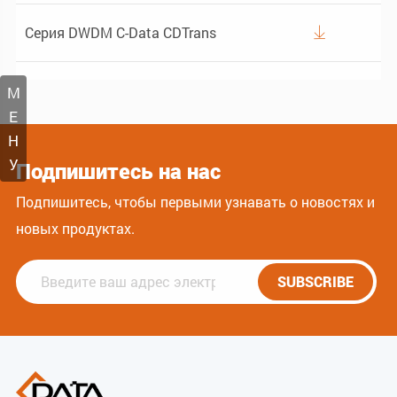
Серия DWDM C-Data CDTrans

М
E
Н
У
Подпишитесь на нас
Подпишитесь, чтобы первыми узнавать о новостях и
новых продуктах.
SUBSCRIBE