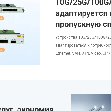
10G/25G/100G/
адаптируется 
пропускную с
Устройства 10G/25G/100G/20
адаптироваться к потребност
Ethernet, SAN, OTN, Video, CPRI
луг, экономия