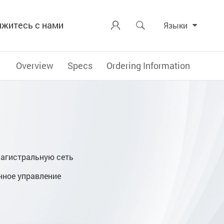
яжитесь с нами


Языки
Overview
Specs
Ordering Information
магистральную сеть
нное управление