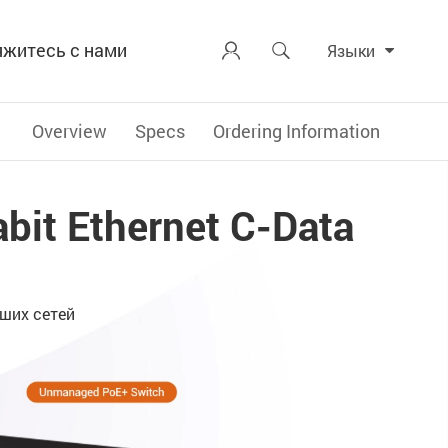
яжитесь с нами


Языки
Overview
Specs
Ordering Information
it Ethernet C-Data
ших сетей