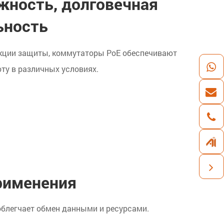
жность, долговечная
ьность
кции защиты, коммутаторы PoE обеспечивают
ту в различных условиях.
рименения
облегчает обмен данными и ресурсами.