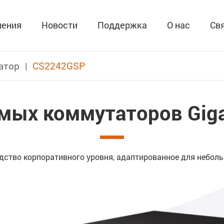
ения
Новости
Поддержка
О нас
Св
атор
CS2242GSP
ых коммутаторов Gigab
дство корпоративного уровня, адаптированное для неболь