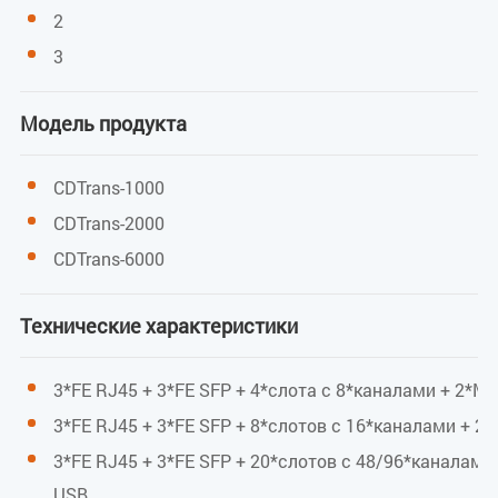
CLI, WEB
2
3
Управление
Сигнализация LOS оптического модуля
Модель продукта
функция
CDTrans-1000
CDTrans-2000
Поддержка мониторинга оптического порта в
CDTrans-6000
реальном времени (DDM)
Поддержка отключения при отсутствии сигнала и
Технические характеристики
функций петлевого тестирования
3*FE RJ45 + 3*FE SFP + 4*слота с 8*каналами + 2*Mi
Линейный режим
3*FE RJ45 + 3*FE SFP + 8*слотов с 16*каналами + 2*
4 канала оптического сигнала стандартной
3*FE RJ45 + 3*FE SFP + 20*слотов с 48/96*каналами 
длины волны CWDM/DWDM
USB