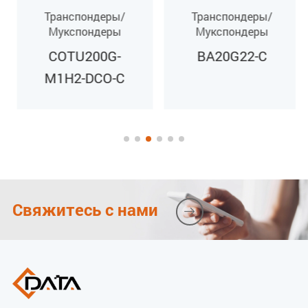
Транспондеры/
Транспондеры/
Габариты (В*Ш*Г)
Мукспондеры
Мукспондеры
22*170*245 мм
COTU200G-
BA20G22-C
M1H2-DCO-C
Свяжитесь с нами
