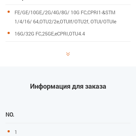
FE/GE/10GE,/2G/4G/8G/ 10G FC,CPRI1-&STM
1/4/16/ 64,OTU2/2e,OTUlf/OTU2f, OTUl/OTUle
16G/32G FC,25GE,eCPRI,OTU4.4
Потребляемая мощность

<15 Вт
<18 Вт
Информация для заказа
Занимаемый слот
1*слот
NO.
Сеть
1