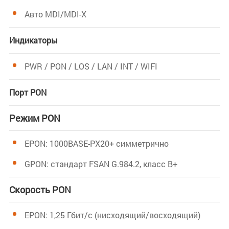
Авто MDI/MDI-X
Индикаторы
PWR / PON / LOS / LAN / INT / WIFI
Порт PON
Режим PON
EPON: 1000BASE-PX20+ симметрично
GPON: стандарт FSAN G.984.2, класс B+
Скорость PON
EPON: 1,25 Гбит/с (нисходящий/восходящий)