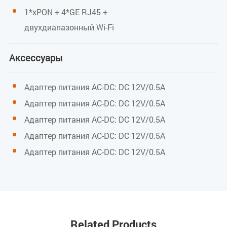
МАКС. мощность передачи 2,4 ГГц: 17 дБм
1*xPON + 4*GE RJ45 +
МАКС. мощность передачи 5 ГГц: 17 дБм
двухдиапазонный Wi-Fi
Аксессуары
Окружающая среда
Рабочая температура
Адаптер питания AC-DC: DC 12V/0.5A
Адаптер питания AC-DC: DC 12V/0.5A
от 0 до 40 °C
Адаптер питания AC-DC: DC 12V/0.5A
Адаптер питания AC-DC: DC 12V/0.5A
Рабочая влажность
Адаптер питания AC-DC: DC 12V/0.5A
10% ~ 90% (без конденсации)
Питание
Related Products