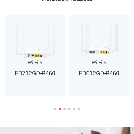
Внешний адаптер питания 12 В пост. тока / 1 А
Потребляемая мощность
≤11,4 Вт
Wi-Fi 5
Wi-Fi 5
FD612GD-R460
FD714GW-R760