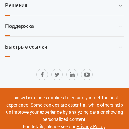
Решения

Поддержка

Быстрые ссылки

Карта сайта
|
Условия использования
|
This website uses cookies to ensure you get the best
Политика конфиденциальности
|
experience. Some cookies are essential, while others help
Кибербезопасность
us improve your experience by analyzing data or showing
personalized content.
Авторское право ©
Shenzhen C-Data Technology Co., Ltd.
Все права
For details, please see our
Privacy Policy
.