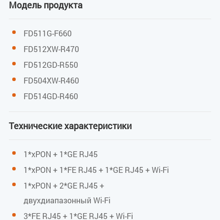
Модель продукта
GPON: -8 дБм
Мощность передачи
FD511G-F660
FD512XW-R470
EPON: 0…4 дБм
FD512GD-R550
GPON: 0,5…5 дБм
FD504XW-R460
FD514GD-R460
Параметры Wi-Fi
Технические характеристики
IEEE 802.11b/g/n (2,4 ГГц)
1*xPON + 1*GE RJ45
IEEE 802.11a/n/ac (5 ГГц)
1*xPON + 1*FE RJ45 + 1*GE RJ45 + Wi-Fi
Макс. скорость: 300 Мбит/с (2,4 ГГц)
1*xPON + 2*GE RJ45 +
Макс. скорость: 867 Мбит/с (5 ГГц)
двухдиапазонный Wi-Fi
3*FE RJ45 + 1*GE RJ45 + Wi-Fi