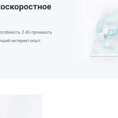
коскоростное
особность 2.4G проникать
учший интернет-опыт.