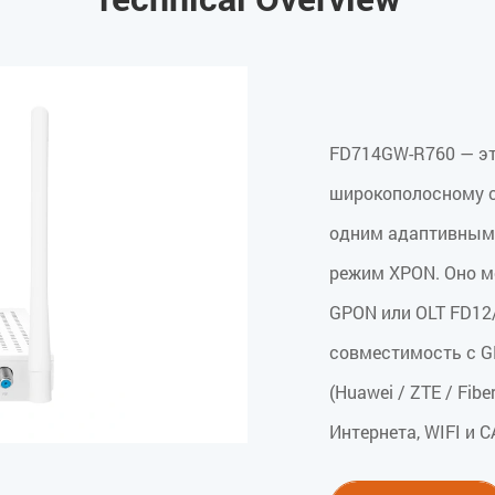
FD714GW-R760 — эт
широкополосному с
одним адаптивным
режим XPON. Оно м
GPON или OLT FD12
совместимость с G
(Huawei / ZTE / Fi
Интернета, WIFI и 