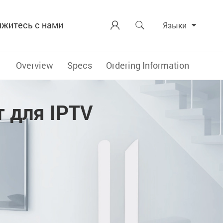
яжитесь с нами


Языки
Overview
Specs
Ordering Information
 для IPTV