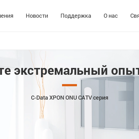
ения
Новости
Поддержка
О нас
Св
те экстремальный опыт
C-Data XPON ONU CATV серия