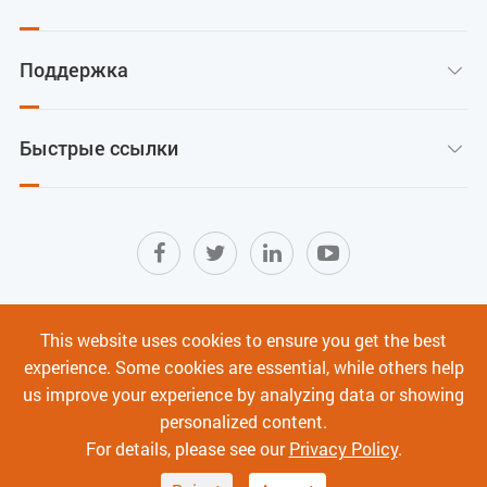
Поддержка

Быстрые ссылки

Карта сайта
|
Условия использования
|
This website uses cookies to ensure you get the best
Политика конфиденциальности
|
experience. Some cookies are essential, while others help
Кибербезопасность
us improve your experience by analyzing data or showing
personalized content.
Авторское право ©
Shenzhen C-Data Technology Co., Ltd.
Все права
For details, please see our
Privacy Policy
.
защищены.