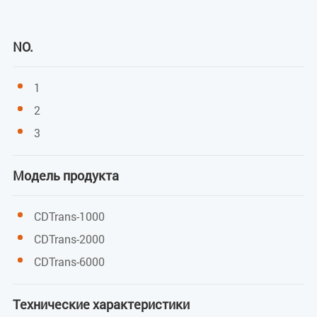
Температура: от -10°C до 60°C
NO.
Влажность: от 5% до 95% без конденсации
Среда хранения
1
2
Температура: от -40°C до 80°C
3
Потребляемая мощность
Модель продукта
<15 Вт
CDTrans-1000
CDTrans-2000
CDTrans-6000
Технические характеристики