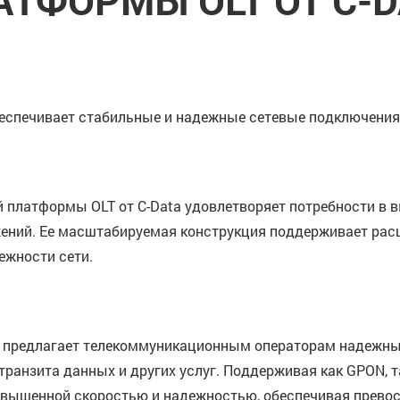
АТФОРМЫ OLT ОТ C-D
беспечивает стабильные и надежные сетевые подключения
 платформы OLT от C-Data удовлетворяет потребности в в
ений. Ее масштабируемая конструкция поддерживает расш
ежности сети.
a предлагает телекоммуникационным операторам надежны
ранзита данных и других услуг. Поддерживая как GPON, т
вышенной скоростью и надежностью, обеспечивая превос