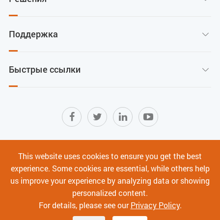
Поддержка

Быстрые ссылки

Карта сайта
|
Условия использования
|
This website uses cookies to ensure you get the best
Политика конфиденциальности
|
experience. Some cookies are essential, while others help
Кибербезопасность
us improve your experience by analyzing data or showing
personalized content.
Авторское право ©
Shenzhen C-Data Technology Co., Ltd.
Все права
For details, please see our
Privacy Policy
.
защищены.