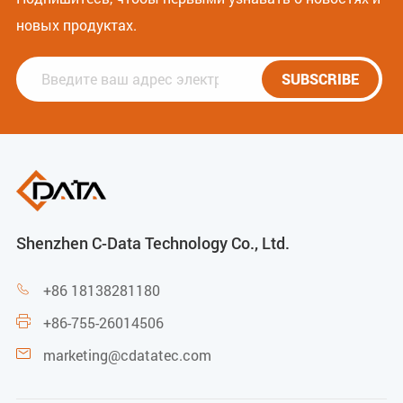
новых продуктах.
SUBSCRIBE
Shenzhen C-Data Technology Co., Ltd.
+86 18138281180

+86-755-26014506

marketing@cdatatec.com
