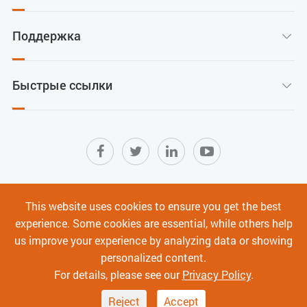
Поддержка

Быстрые ссылки

Карта сайта
|
Условия использования
|
This website uses cookies to ensure you get the best
Политика конфиденциальности
|
experience. Some cookies are essential, while others help
Кибербезопасность
us improve your experience by analyzing data or showing
personalized content.
Авторское право ©
Shenzhen C-Data Technology Co., Ltd.
Все права
For details, please see our
Privacy Policy
.
защищены.
Reject
Accept