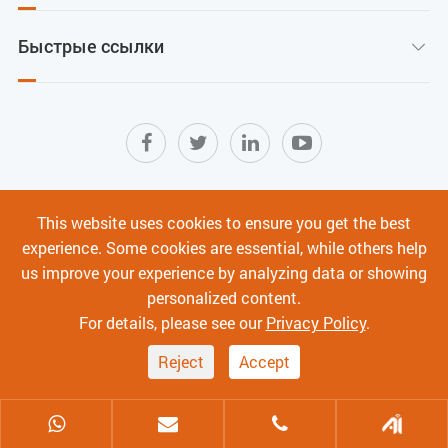
Быстрые ссылки

Карта сайта
|
Условия использования
|
This website uses cookies to ensure you get the best
Политика конфиденциальности
|
experience. Some cookies are essential, while others help
Кибербезопасность
us improve your experience by analyzing data or showing
personalized content.
Авторское право ©
Shenzhen C-Data Technology Co., Ltd.
Все права
For details, please see our
Privacy Policy
.
защищены.
Reject
Accept