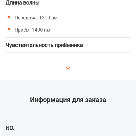
Длина волны
Передача: 1310 нм
Приём: 1490 нм
Чувствительность приёмника
GPON: -28 дБм

EPON: -27 дБм
Мощность насыщения
Информация для заказа
GPON: -8 дБм
EPON: -3 дБм
NO.
Мощность передачи