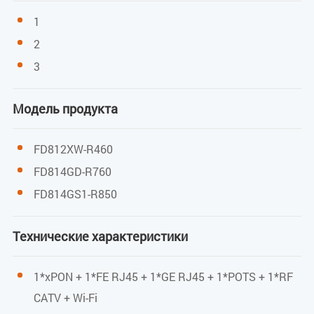
GPON: 0,5 ~ 5 дБм
1
2
EPON: 0 ~ 4 дБм
3
Пользовательский порт (LAN)
Модель продукта
1*10/100 Мбит/с и 1*10/100/1000 Мбит/с
автосогласование
FD812XW-R460
Полный дуплекс / Полудуплекс
FD814GD-R760
FD814GS1-R850
RJ45, Auto-MDI/MDI-X
Расстояние передачи: 100 метров
Технические характеристики
Пользовательский порт (POTS)
1*xPON + 1*FE RJ45 + 1*GE RJ45 + 1*POTS + 1*RF
Разъем RJ-11
CATV + Wi-Fi