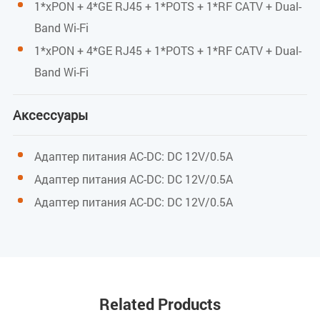
1*xPON + 4*GE RJ45 + 1*POTS + 1*RF CATV + Dual-
1*учетная запись
Band Wi-Fi
Протокол SIP
1*xPON + 4*GE RJ45 + 1*POTS + 1*RF CATV + Dual-
TDMF
Band Wi-Fi
G711U/G711A/G729/G722 кодирование и
Аксессуары
декодирование
Параметры производительности Wi-Fi
Адаптер питания AC-DC: DC 12V/0.5A
Адаптер питания AC-DC: DC 12V/0.5A
IEEE802.11b/g/n (2,4 ГГц)
Адаптер питания AC-DC: DC 12V/0.5A
Макс. скорость: 300 Мбит/с (2,4 ГГц)
Макс. мощность передачи 2,4 ГГц: 17 дБм
CATV (Входной/выходной порт)
Related Products
Длина волны