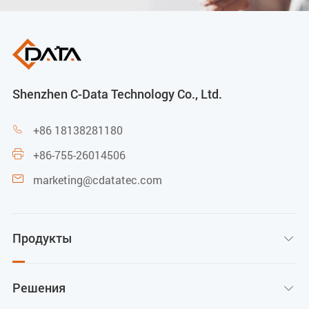
Обратные потери ВЧ-выхода
>12 дБ (с АРУ)
Shenzhen C-Data Technology Co., Ltd.
Индикаторы
+86 18138281180

PWR / PON / LOS / GE / FE / TEL / CATV / WIFI / INT
+86-755-26014506

/ OPT
marketing@cdatatec.com

Питание
Внешний адаптер питания 12 В пост. тока / 1 А
Продукты

Потребляемая мощность: <7,7 Вт
Решения
Размеры и вес
