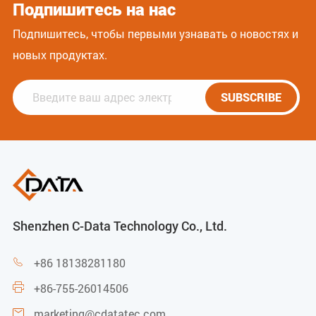
Подпишитесь на нас
Подпишитесь, чтобы первыми узнавать о новостях и
новых продуктах.
SUBSCRIBE
Shenzhen C-Data Technology Co., Ltd.
+86 18138281180

+86-755-26014506

marketing@cdatatec.com
