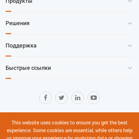
Продукты

Решения

Поддержка

Быстрые ссылки

Карта сайта
|
Условия использования
|
This website uses cookies to ensure you get the best
Политика конфиденциальности
|
experience. Some cookies are essential, while others help
Кибербезопасность
us improve your experience by analyzing data or showing