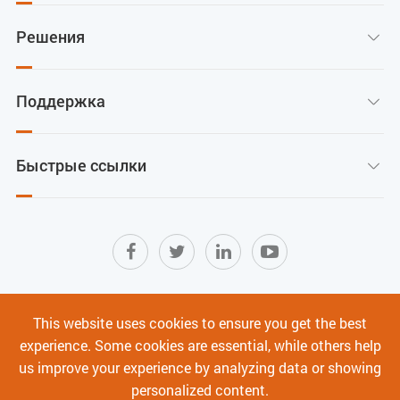
Решения

Поддержка

Быстрые ссылки

Карта сайта
|
Условия использования
|
This website uses cookies to ensure you get the best
Политика конфиденциальности
|
experience. Some cookies are essential, while others help
Кибербезопасность
us improve your experience by analyzing data or showing
personalized content.
Авторское право ©