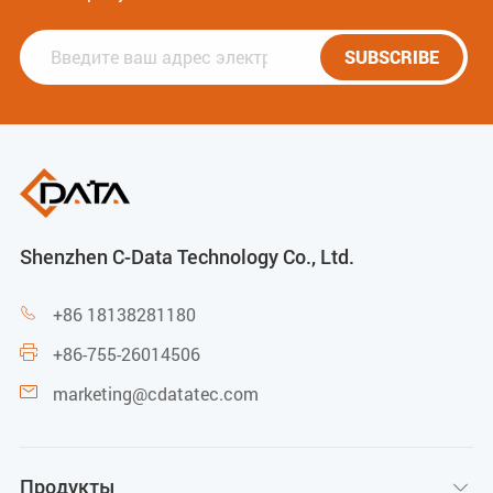
SUBSCRIBE
Shenzhen C-Data Technology Co., Ltd.
+86 18138281180

+86-755-26014506

marketing@cdatatec.com

Продукты
